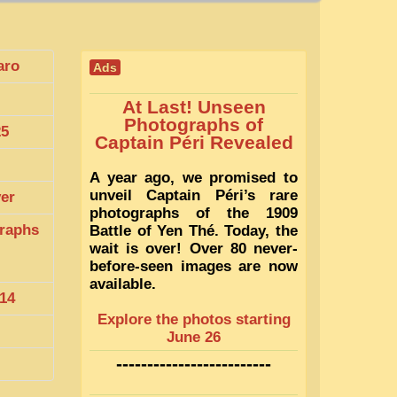
aro
Ads
At Last! Unseen
Photographs of
25
Captain Péri Revealed
A year ago, we promised to
unveil Captain Péri’s rare
ver
photographs of the 1909
raphs
Battle of Yen Thé. Today, the
wait is over! Over 80 never-
before-seen images are now
available.
14
Explore the photos starting
June 26
-------------------------