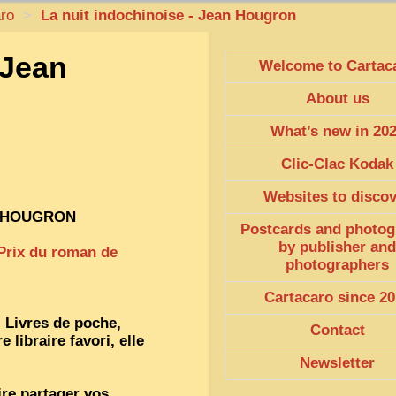
aro
>
La nuit indochinoise - Jean Hougron
 Jean
Welcome to Cartac
About us
What’s new in 20
Clic-Clac Kodak
Websites to disco
N HOUGRON
Postcards and photog
by publisher and
Prix du roman de
photographers
Cartacaro since 20
: Livres de poche,
Contact
 libraire favori, elle
Newsletter
ire partager vos