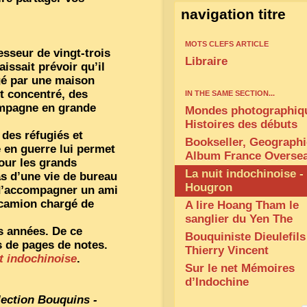
navigation titre
MOTS CLEFS ARTICLE
esseur de vingt-trois
Libraire
issait prévoir qu’il
agé par une maison
t concentré, des
IN THE SAME SECTION...
hampagne en grande
Mondes photographiq
Histoires des débuts
 des réfugiés et
Bookseller, Geographi
e en guerre lui permet
Album France Overse
pour les grands
La nuit indochinoise -
as d’une vie de bureau
Hougron
d’accompagner un ami
n camion chargé de
A lire Hoang Tham le
sanglier du Yen The
s années. De ce
Bouquiniste Dieulefils
s de pages de notes.
Thierry Vincent
t indochinoise
.
Sur le net Mémoires
d’Indochine
lection Bouquins -