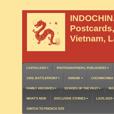
INDOCHI
Postcards
Vietnam, 
CARTACARO
PHOTOGRAPHERS, PUBLISHERS
1909, BATTLEFRONT
ANNAM
COCHINCHINA
FAMILY ARCHIVES
ECHOES OF THE PAST
INS
WHAT’S NEW
EXCLUSIVE STORIES
LAOS 2025
SWITCH TO FRENCH SITE