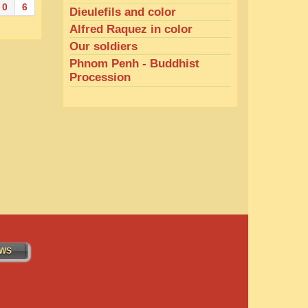
0
6
Dieulefils and color
Alfred Raquez in color
Our soldiers
Phnom Penh - Buddhist
Procession
WS