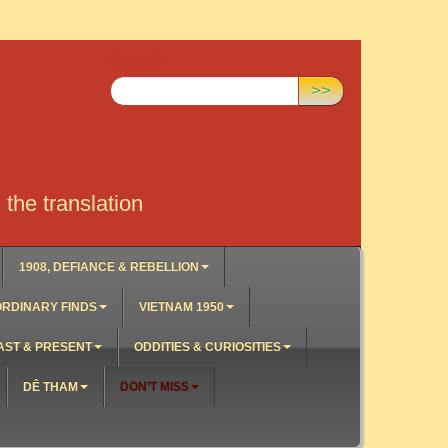
Search:
>>
the translation
1908, DEFIANCE & REBELLION
RDINARY FINDS
VIETNAM 1950
AST & PRESENT
ODDITIES & CURIOSITIES
DÊ THAM
DON’T MISS