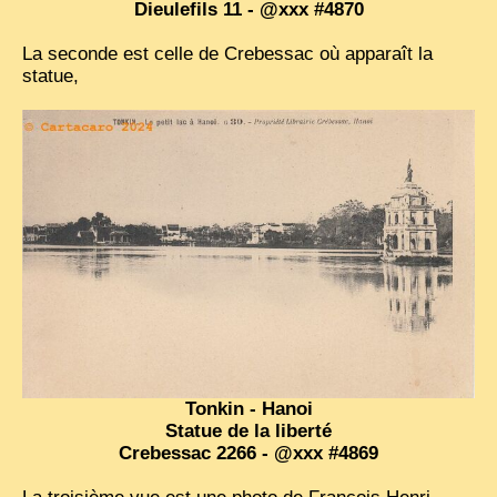
Dieulefils 11 - @xxx #4870
EXCLUSIVE STORIES
La seconde est celle de Crebessac où apparaît la
LAOS 2025
statue,
ETÉ 2025
CLOSE-UP
MUST-SEE
NEWSLETTERS
DÊ THAM
DON’T MISS
SWITCH TO FRENCH SITE
Tonkin - Hanoi
Statue de la liberté
Crebessac 2266 - @xxx #4869