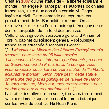
C’est en
1887
qu’une statue de « la liberté éclairant le
monde » fut érigée à Hanoï par les autorités coloniales
françaises, suite à un don d’un certain M. Gaget,
ingénieur civil. Cette demande de legs, provient
probablement de M. Bartholdi lui-même ! On a
retrouvé cette lettre à l’encre noire qui témoigne de ce
don remarquable, du fin fond des archives.
Celle-ci est signée du secrétaire général d’Annam et
Tonkin, cabinet du Résident général – République
française et adressée à Monsieur Gaget :
“[…]
Monsieur le Ministre des Affaires Étrangères m’a
transmis votre lettre du 25 juillet dernier.
J’ai l’honneur de vous informer que j’accepte, au nom
du Gouvernement du Protectorat, le don que vous
vous proposez de lui faire de votre statue de “la liberté
éclairant le monde”. Selon votre désir, cette statue
ornera une des places publiques de la ville de Hanoï.
Je vous adresse, Monsieur, mes remerciements pour
ce don gracieux et tout patriotique […]”
.
La statue, installée sur un socle, trouva naturellement
sa place dans le square bordant le jardin botanique,
sur les rives du petit lac Hồ Hoàn Kiếm.