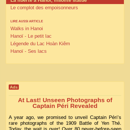
La liberté à Hanoï, insolite statue
Le complot des empoisonneurs
LIRE AUSSI ARTICLE
Walks in Hanoi
Hanoï - Le petit lac
Légende du Lac Hoàn Kiêm
Hanoï - Ses lacs
Ads
At Last! Unseen Photographs of
Captain Péri Revealed
A year ago, we promised to unveil Captain Péri’s
rare photographs of the 1909 Battle of Yen Thé.
Today, the wait is over! Over 80 never-before-seen