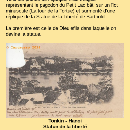
représentant le pagodon du Petit Lac bâti sur un îlot
TRIBES & TRADITIONS
minuscule (La tour de la Tortue) et surmonté d’une
réplique de la Statue de la Liberté de Bartholdi.
LAOS
La première est celle de Dieulefils dans laquelle on
CAMBODIA
devine la statue,
EXTRAORDINARY FINDS
VIETNAM 1950
FAMILY ARCHIVES
ECHOES OF THE PAST
INSTITUTIONS & BELIEFS
CRAFTS, CELEBRATIONS TRANSPORT
PAST & PRESENT
ODDITIES & CURIOSITIES
Tonkin - Hanoi
WHAT’S NEW
Statue de la liberté