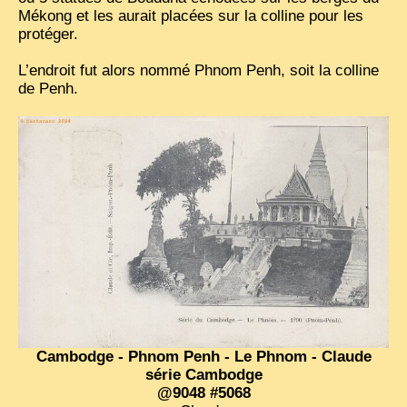
Mékong et les aurait placées sur la colline pour les
TRIBES & TRADITIONS
protéger.
LAOS
L’endroit fut alors nommé Phnom Penh, soit la colline
de Penh.
CAMBODIA
EXTRAORDINARY FINDS
VIETNAM 1950
FAMILY ARCHIVES
ECHOES OF THE PAST
INSTITUTIONS & BELIEFS
CRAFTS, CELEBRATIONS TRANSPORT
PAST & PRESENT
ODDITIES & CURIOSITIES
Cambodge - Phnom Penh - Le Phnom - Claude
série Cambodge
WHAT’S NEW
@9048 #5068