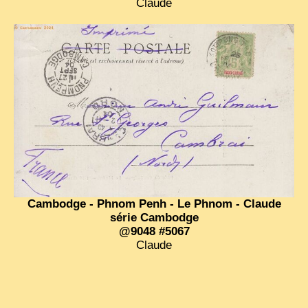
Claude
EXCLUSIVE STORIES
LAOS 2025
ETÉ 2025
CLOSE-UP
MUST-SEE
NEWSLETTERS
DÊ THAM
DON’T MISS
Cambodge - Phnom Penh - Le Phnom - Claude
SWITCH TO FRENCH SITE
série Cambodge
@9048 #5067
Claude