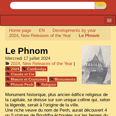
>>
Home page
CARTACARO
>
EN
>
Developments by year
>
2024, New Releases of the Year
>
Le Phnom
PHOTOGRAPHERS, PUBLISHERS
Le Phnom
ILLUSTRATORS
Mercredi 17 juillet 2024
TONKIN
2024, New Releases of the Year
|
BORDERLANDS
2024
Cambodge
Claude et Cie
DE THAM
Mœurs et Coutumes
Monuments
Phnom Penh
Religion
1908, DEFIANCE & REBELLION
Monument historique, plus ancien édifice religieux de
1909, BATTLEFRONT
la capitale, se dresse sur son unique colline qui, selon
la légende, serait à l’origine de la ville.
ANNAM
Une riche veuve du nom de Penh, aurait découvert 4
COCHINCHINA
ou 5 statues de Bouddha échouées sur les berges du