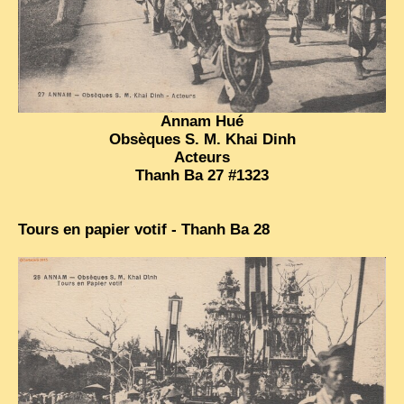
EXCLUSIVE STORIES
LAOS 2025
ETÉ 2025
CLOSE-UP
Annam Hué
Obsèques S. M. Khai Dinh
MUST-SEE
Acteurs
NEWSLETTERS
Thanh Ba 27 #1323
DÊ THAM
Tours en papier votif - Thanh Ba 28
DON’T MISS
SWITCH TO FRENCH SITE