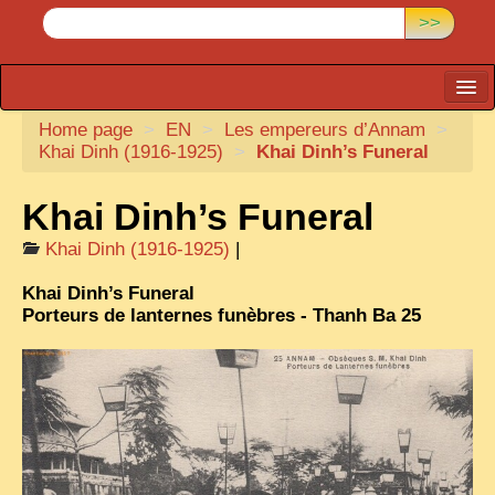
>>
Home page
CARTACARO
>
EN
>
Les empereurs d’Annam
>
Khai Dinh (1916-1925)
>
Khai Dinh’s Funeral
PHOTOGRAPHERS, PUBLISHERS
Khai Dinh’s Funeral
ILLUSTRATORS
TONKIN
Khai Dinh (1916-1925)
|
BORDERLANDS
Khai Dinh’s Funeral
Porteurs de lanternes funèbres - Thanh Ba 25
DE THAM
1908, DEFIANCE & REBELLION
1909, BATTLEFRONT
ANNAM
COCHINCHINA