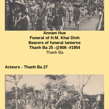
TRIBES & TRADITIONS
LAOS
CAMBODIA
Annam Hue
EXTRAORDINARY FINDS
Funeral of H.M. Khai Dinh
VIETNAM 1950
Bearers of funeral lanterns
Thanh Ba 25 -@806 -#1954
FAMILY ARCHIVES
Thanh Ba
ECHOES OF THE PAST
Acteurs - Thanh Ba 27
INSTITUTIONS & BELIEFS
CRAFTS, CELEBRATIONS TRANSPORT
PAST & PRESENT
ODDITIES & CURIOSITIES
WHAT’S NEW