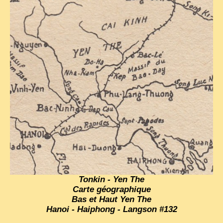
TRIBES & TRADITIONS
LAOS
CAMBODIA
EXTRAORDINARY FINDS
VIETNAM 1950
FAMILY ARCHIVES
ECHOES OF THE PAST
INSTITUTIONS & BELIEFS
CRAFTS, CELEBRATIONS TRANSPORT
PAST & PRESENT
Tonkin - Yen The
Carte géographique
ODDITIES & CURIOSITIES
Bas et Haut Yen The
Hanoi - Haiphong - Langson #132
WHAT’S NEW