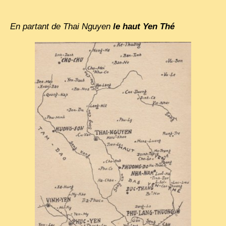
EXCLUSIVE STORIES
LAOS 2025
En partant de Thai Nguyen
le haut Yen Thé
ETÉ 2025
CLOSE-UP
MUST-SEE
NEWSLETTERS
DÊ THAM
DON’T MISS
SWITCH TO FRENCH SITE