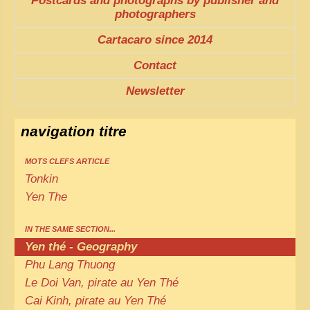
Postcards and photographs by publisher and
photographers
Cartacaro since 2014
Contact
Newsletter
navigation titre
MOTS CLEFS ARTICLE
Tonkin
Yen The
IN THE SAME SECTION...
Yen thé - Geography
Phu Lang Thuong
Le Doi Van, pirate au Yen Thé
Cai Kinh, pirate au Yen Thé