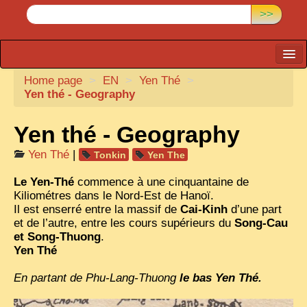
>>
Home page
CARTACARO
>
EN
>
Yen Thé
>
Yen thé - Geography
PHOTOGRAPHERS, PUBLISHERS
Yen thé - Geography
ILLUSTRATORS
TONKIN
Yen Thé
|
Tonkin
Yen The
BORDERLANDS
Le Yen-Thé
commence à une cinquantaine de
Kiliométres dans le Nord-Est de Hanoï.
DE THAM
Il est enserré entre la massif de
Cai-Kinh
d’une part
et de l’autre, entre les cours supérieurs du
Song-Cau
1908, DEFIANCE & REBELLION
et Song-Thuong
.
Yen Thé
1909, BATTLEFRONT
En partant de Phu-Lang-Thuong
ANNAM
le bas Yen Thé.
COCHINCHINA