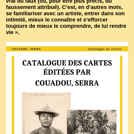
vrai du faux (ou, pour être plus précis, du
EXCLUSIVE STORIES
faussement attribué). C’est, en d’autres mots,
se familiariser avec un artiste, entrer dans son
LAOS 2025
intimité, mieux le connaître et s’efforcer
ETÉ 2025
toujours de mieux le comprendre, de lui rendre
vie ».
CLOSE-UP
MUST-SEE
NEWSLETTERS
DÊ THAM
DON’T MISS
SWITCH TO FRENCH SITE