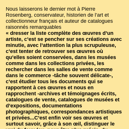
TRIBES & TRADITIONS
Nous laisserons le dernier mot à Pierre
Rosenberg, conservateur, historien de l’art et
LAOS
collectionneur français et auteur de catalogues
raisonnés remarquables
CAMBODIA
« dresser la liste complète des œuvres d’un
artiste, c’est se pencher sur ses créations avec
EXTRAORDINARY FINDS
minutie, avec l’attention la plus scrupuleuse,
VIETNAM 1950
c’est tenter de retrouver ses œuvres où
qu’elles soient conservées, dans les musées
FAMILY ARCHIVES
comme dans les collections privées, les
rechercher dans les salles de vente comme
ECHOES OF THE PAST
dans le commerce -tâche souvent délicate-,
INSTITUTIONS & BELIEFS
c’est étudier tous les documents qui se
rapportent à ces œuvres et nous en
CRAFTS, CELEBRATIONS TRANSPORT
rapprochent -archives et témoignages écrits,
catalogues de vente, catalogues de musées et
PAST & PRESENT
d’expositions, documentations
photographiques, correspondances artistiques
ODDITIES & CURIOSITIES
et privées...C’est enfin voir ses œuvres et
WHAT’S NEW
surtout savoir, grâce à son œil, distinguer le