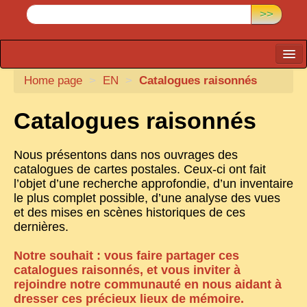
>>
Home page
CARTACARO
>
EN
>
Catalogues raisonnés
PHOTOGRAPHERS, PUBLISHERS
Catalogues raisonnés
ILLUSTRATORS
Nous présentons dans nos ouvrages des
TONKIN
catalogues de cartes postales. Ceux-ci ont fait
BORDERLANDS
l’objet d’une recherche approfondie, d’un inventaire
le plus complet possible, d’une analyse des vues
DE THAM
et des mises en scènes historiques de ces
dernières.
1908, DEFIANCE & REBELLION
1909, BATTLEFRONT
Notre souhait : vous faire partager ces
catalogues raisonnés, et vous inviter à
ANNAM
rejoindre notre communauté en nous aidant à
dresser ces précieux lieux de mémoire.
COCHINCHINA